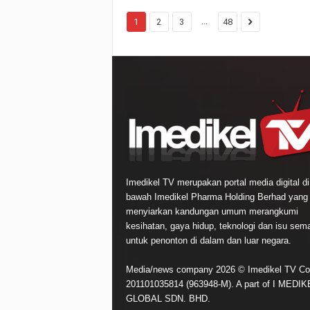
...
1
2
3
48
Imedikel TV merupakan portal media digital di
bawah Imedikel Pharma Holding Berhad yang
menyiarkan kandungan umum merangkumi
kesihatan, gaya hidup, teknologi dan isu sem
untuk penonton di dalam dan luar negara.
Media/news company 2026 © Imedikel TV Co
201101035814 (963948-M). A part of I MEDIK
GLOBAL SDN. BHD.