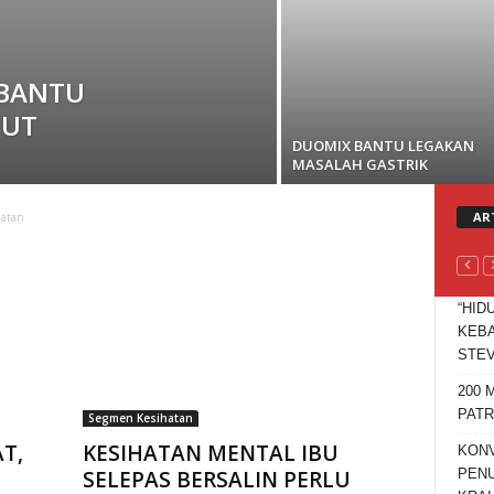
 BANTU
TUT
DUOMIX BANTU LEGAKAN
MASALAH GASTRIK
AR
hatan
“HID
KEBA
STEV
200 
PATR
Segmen Kesihatan
T,
KESIHATAN MENTAL IBU
KONV
PENU
SELEPAS BERSALIN PERLU