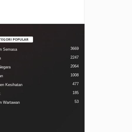
TEGORI POPULAR
3669
in Semasa
2247
n
2064
Negara
1008
an
477
n Kesihatan
185
k
53
n Wartawan