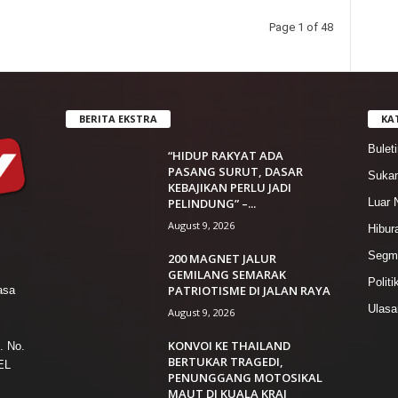
Page 1 of 48
BERITA EKSTRA
KA
Bulet
“HIDUP RAKYAT ADA
PASANG SURUT, DASAR
Suka
KEBAJIKAN PERLU JADI
PELINDUNG” –...
Luar 
August 9, 2026
Hibur
Segme
200 MAGNET JALUR
GEMILANG SEMARAK
Politi
PATRIOTISME DI JALAN RAYA
asa
Ulasa
August 9, 2026
KONVOI KE THAILAND
. No.
BERTUKAR TRAGEDI,
EL
PENUNGGANG MOTOSIKAL
MAUT DI KUALA KRAI