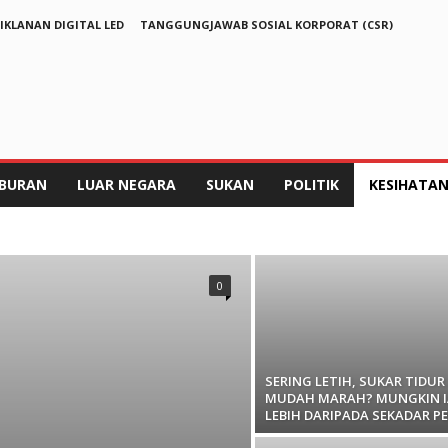
IKLANAN DIGITAL LED
TANGGUNGJAWAB SOSIAL KORPORAT (CSR)
IBURAN
LUAR NEGARA
SUKAN
POLITIK
KESIHATA
EGARA
POLITIK
SEGMEN KESIHATAN
SUKAN
TIP KESIHATAN
TRAVEL
ULASAN WARTAWAN
0
SERING LETIH, SUKAR TIDUR
MUDAH MARAH? MUNGKIN I
LEBIH DARIPADA SEKADAR P