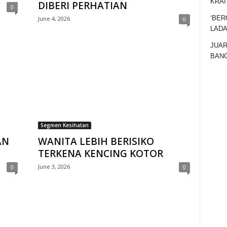
KRAI
DIBERI PERHATIAN
0
‘BER
June 4, 2026
0
LAD
JUAR
BANG
Segmen Kesihatan
AN
WANITA LEBIH BERISIKO
TERKENA KENCING KOTOR
June 3, 2026
0
0