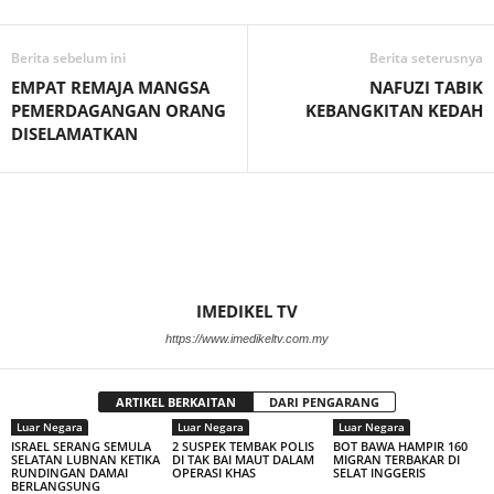
Berita sebelum ini
Berita seterusnya
EMPAT REMAJA MANGSA
NAFUZI TABIK
PEMERDAGANGAN ORANG
KEBANGKITAN KEDAH
DISELAMATKAN
IMEDIKEL TV
https://www.imedikeltv.com.my
ARTIKEL BERKAITAN
DARI PENGARANG
Luar Negara
Luar Negara
Luar Negara
ISRAEL SERANG SEMULA
2 SUSPEK TEMBAK POLIS
BOT BAWA HAMPIR 160
SELATAN LUBNAN KETIKA
DI TAK BAI MAUT DALAM
MIGRAN TERBAKAR DI
RUNDINGAN DAMAI
OPERASI KHAS
SELAT INGGERIS
BERLANGSUNG