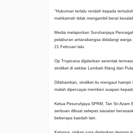
“Hukuman terlalu rendah kepada tertudu
mahkamah tidak mengambil berat kesalahan
Media melaporkan Suruhanjaya Pencega
pelaburan antarabangsa didalangi warga
21 Februari lalu.
Op Tropicana dijalankan serentak termasuk
sindiket di sekitar Lembah Klang dan Pula
Difahamkan, sindiket itu mengaut hampir
malah dipercayai memberi suapan kepada
Ketua Pesuruhjaya SPRM, Tan Sri Azam Ba
serbuan dibuat selepas siasatan berasas
beberapa kaedah lain.
Katanya, risikan juga dijalankan dengan 