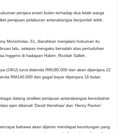
ukuman penjara enam bulan terhadap dua lelaki warga
iket penipuan pelaburan antarabangsa berjumlah lebih
ny Mcnicholas, 51, diarahkan menjalani hukuman itu
ebruari lalu, selepas mengaku bersalah atas pertuduhan
a Inggeris di hadapan Hakim, Rozilah Salleh.
ya (OKU) turut didenda RM180,000 dan akan dipenjara 22
denda RM140,000 dan gagal bayar dipenjara 16 bulan
bagai dalang sindiket penipuan antarabangsa bersubahat
ui ejen dikenali ‘David Henshaw’ dan ‘Henry Paxton’
ercayai bahawa akan dijamin mendapat keuntungan yang