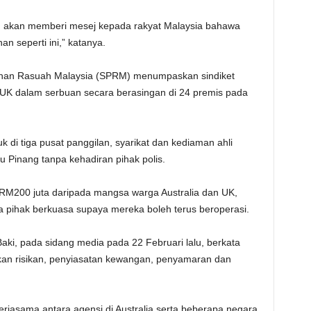
h akan memberi mesej kepada rakyat Malaysia bahawa
 seperti ini,” katanya.
han Rasuah Malaysia (SPRM) menumpaskan sindiket
 UK dalam serbuan secara berasingan di 24 premis pada
 di tiga pusat panggilan, syarikat dan kediaman ahli
u Pinang tanpa kehadiran pihak polis.
 RM200 juta daripada mangsa warga Australia dan UK,
 pihak berkuasa supaya mereka boleh terus beroperasi.
ki, pada sidang media pada 22 Februari lalu, berkata
kan risikan, penyiasatan kewangan, penyamaran dan
kerjasama antara agensi di Australia serta beberapa negara