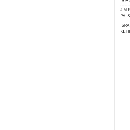
HHA 
Telegram
JIM 
PAL
ISRA
KETI