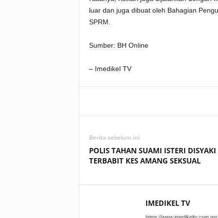
luar dan juga dibuat oleh Bahagian Pe
SPRM.
Sumber: BH Online
– Imedikel TV
Facebook
WhatsApp
Berita sebelum ini
POLIS TAHAN SUAMI ISTERI DISYAKI
TERBABIT KES AMANG SEKSUAL
IMEDIKEL TV
https://www.imedikeltv.com.my