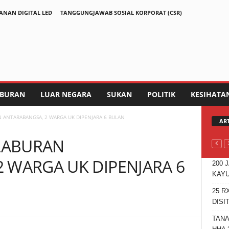
ANAN DIGITAL LED
TANGGUNGJAWAB SOSIAL KORPORAT (CSR)
IBURAN
LUAR NEGARA
SUKAN
POLITIK
KESIHATA
N ANTARABANGSA, 2 WARGA UK DIPENJARA 6 BULAN
AR
ELABURAN
 WARGA UK DIPENJARA 6
200 
KAYU
25 R
DISI
TANA