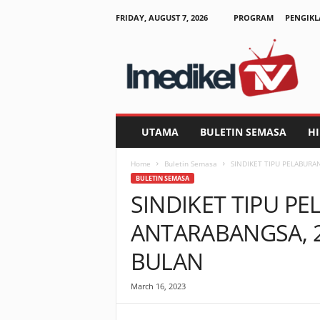
FRIDAY, AUGUST 7, 2026
PROGRAM
PENGIKL
I
m
e
d
i
k
e
UTAMA
BULETIN SEMASA
H
l
T
Home
Buletin Semasa
SINDIKET TIPU PELABURA
V
BULETIN SEMASA
SINDIKET TIPU P
ANTARABANGSA, 2
BULAN
March 16, 2023