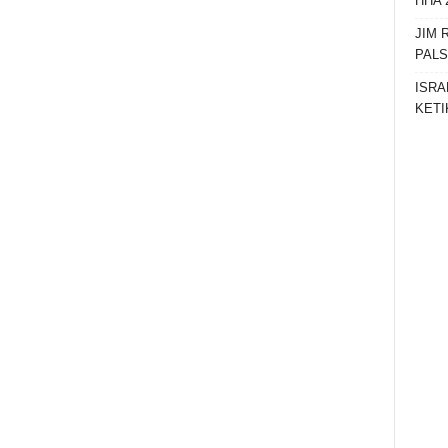
HHA 
JIM 
PAL
ISRA
KETI