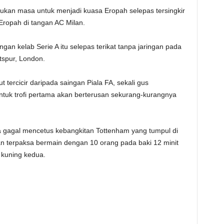
ukan masa untuk menjadi kuasa Eropah selepas tersingkir
 Eropah di tangan AC Milan.
gan kelab Serie A itu selepas terikat tanpa jaringan pada
tspur, London.
t tercicir daripada saingan Piala FA, sekali gus
tuk trofi pertama akan berterusan sekurang-kurangnya
gagal mencetus kebangkitan Tottenham yang tumpul di
an terpaksa bermain dengan 10 orang pada baki 12 minit
 kuning kedua.