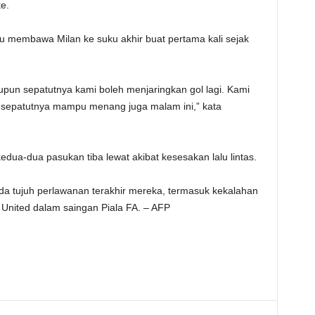
e.
u membawa Milan ke suku akhir buat pertama kali sejak
upun sepatutnya kami boleh menjaringkan gol lagi. Kami
i sepatutnya mampu menang juga malam ini,” kata
edua-dua pasukan tiba lewat akibat kesesakan lalu lintas.
a tujuh perlawanan terakhir mereka, termasuk kekalahan
d United dalam saingan Piala FA. – AFP