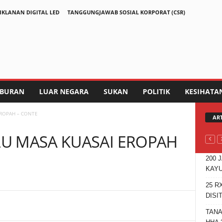
IKLANAN DIGITAL LED
TANGGUNGJAWAB SOSIAL KORPORAT (CSR)
IBURAN
LUAR NEGARA
SUKAN
POLITIK
KESIHATA
ROPAH – CONTE
AR
U MASA KUASAI EROPAH
200 
KAYU
25 R
DISI
Telegram
TANA