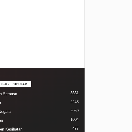
TEGORI POPULAR
3651
in Semasa
2243
n
2059
Negara
1004
an
477
n Kesihatan