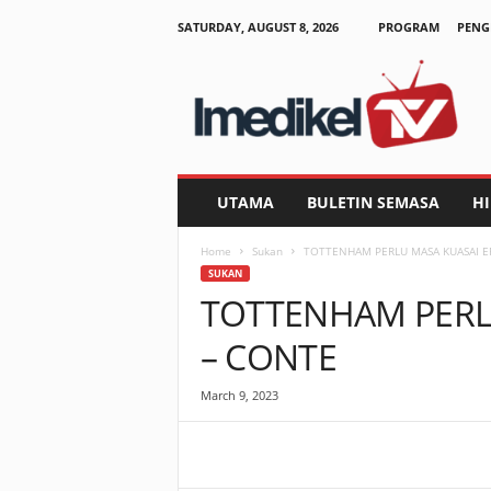
SATURDAY, AUGUST 8, 2026
PROGRAM
PENG
I
m
e
d
i
k
e
UTAMA
BULETIN SEMASA
H
l
T
Home
Sukan
TOTTENHAM PERLU MASA KUASAI E
V
SUKAN
TOTTENHAM PERL
– CONTE
March 9, 2023
Facebook
WhatsApp