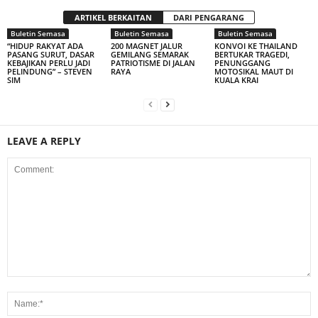
ARTIKEL BERKAITAN
DARI PENGARANG
Buletin Semasa
Buletin Semasa
Buletin Semasa
“HIDUP RAKYAT ADA
200 MAGNET JALUR
KONVOI KE THAILAND
PASANG SURUT, DASAR
GEMILANG SEMARAK
BERTUKAR TRAGEDI,
KEBAJIKAN PERLU JADI
PATRIOTISME DI JALAN
PENUNGGANG
PELINDUNG” – STEVEN
RAYA
MOTOSIKAL MAUT DI
SIM
KUALA KRAI
LEAVE A REPLY