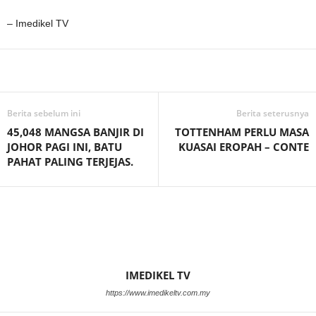
– Imedikel TV
Facebook
WhatsApp
Telegram
Berita sebelum ini
Berita seterusnya
45,048 MANGSA BANJIR DI
TOTTENHAM PERLU MASA
JOHOR PAGI INI, BATU
KUASAI EROPAH – CONTE
PAHAT PALING TERJEJAS.
IMEDIKEL TV
https://www.imedikeltv.com.my