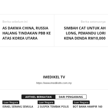
Facebook
WhatsApp
Telegram
Berita sebelum ini
Berita seterusnya
AS DAKWA CHINA, RUSSIA
SIMBAH CAT UNTUK AH
HALANG TINDAKAN PBB KE
LONG, PEMANDU LORI
ATAS KOREA UTARA
KENA DENDA RM10,000
IMEDIKEL TV
https://www.imedikeltv.com.my
ARTIKEL BERKAITAN
DARI PENGARANG
Luar Negara
Luar Negara
Luar Negara
ISRAEL SERANG SEMULA
2 SUSPEK TEMBAK POLIS
BOT BAWA HAMPIR 160