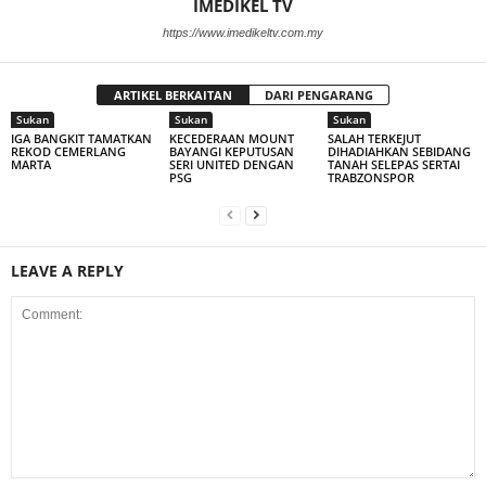
IMEDIKEL TV
https://www.imedikeltv.com.my
ARTIKEL BERKAITAN
DARI PENGARANG
Sukan
Sukan
Sukan
IGA BANGKIT TAMATKAN
KECEDERAAN MOUNT
SALAH TERKEJUT
REKOD CEMERLANG
BAYANGI KEPUTUSAN
DIHADIAHKAN SEBIDANG
MARTA
SERI UNITED DENGAN
TANAH SELEPAS SERTAI
PSG
TRABZONSPOR
LEAVE A REPLY