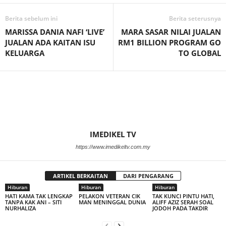
Berita sebelum ini
Berita seterusnya
MARISSA DANIA NAFI ‘LIVE’
MARA SASAR NILAI JUALAN
JUALAN ADA KAITAN ISU
RM1 BILLION PROGRAM GO
KELUARGA
TO GLOBAL
IMEDIKEL TV
https://www.imedikeltv.com.my
ARTIKEL BERKAITAN
DARI PENGARANG
Hiburan
Hiburan
Hiburan
HATI KAMA TAK LENGKAP
PELAKON VETERAN CIK
TAK KUNCI PINTU HATI,
TANPA KAK ANI – SITI
MAN MENINGGAL DUNIA
ALIFF AZIZ SERAH SOAL
NURHALIZA
JODOH PADA TAKDIR