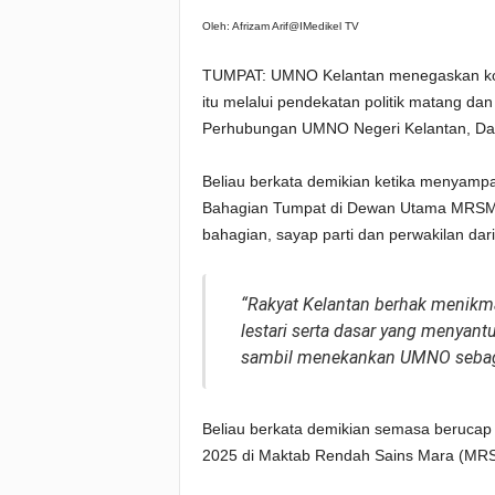
Oleh: Afrizam Arif@IMedikel TV
TUMPAT: UMNO Kelantan menegaskan ko
itu melalui pendekatan politik matang da
Perhubungan UMNO Negeri Kelantan, Da
Beliau berkata demikian ketika menyam
Bahagian Tumpat di Dewan Utama MRSM Tump
bahagian, sayap parti dan perwakilan dari
“Rakyat Kelantan berhak menikma
lestari serta dasar yang menyant
sambil menekankan UMNO sebagai
Beliau berkata demikian semasa beruca
2025 di Maktab Rendah Sains Mara (MRSM