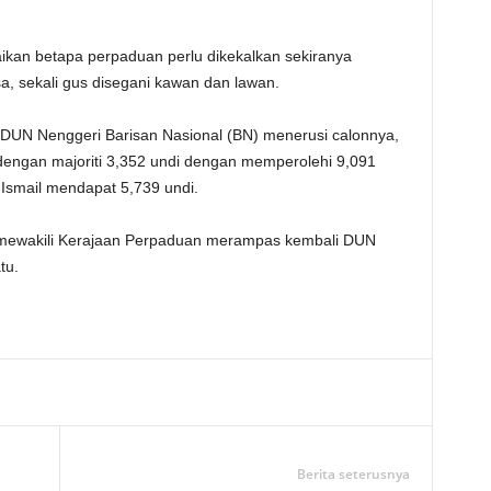
mpaikan betapa perpaduan perlu dikekalkan sekiranya
a, sekali gus disegani kawan dan lawan.
) DUN Nenggeri Barisan Nasional (BN) menerusi calonnya,
engan majoriti 3,352 undi dengan memperolehi 9,091
Ismail mendapat 5,739 undi.
ewakili Kerajaan Perpaduan merampas kembali DUN
tu.
Telegram
Berita seterusnya