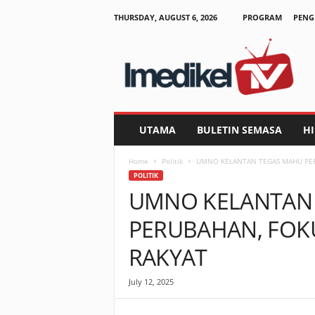
THURSDAY, AUGUST 6, 2026
PROGRAM
PENG
I
m
e
d
i
k
e
UTAMA
BULETIN SEMASA
H
l
T
Home
Politik
UMNO KELANTAN TEGAS MAHU PER
V
POLITIK
UMNO KELANTAN
PERUBAHAN, FOK
RAKYAT
July 12, 2025