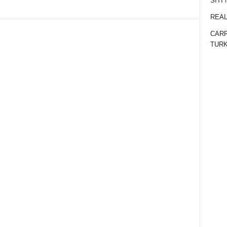
SITI
Telegram
REAL
CARR
TURK