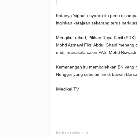
Katanya ‘signal’ (isyarat) itu perlu disa
inginkan kerajaan sekarang terus berkuas
Mengikut rekod, Pilihan Raya Kecil (PRK
Mohd Azmawi Fikri Abdul Ghani menang d
undi, manakala calon PAS, Mohd Rizwadi 
Kemenangan itu membolehkan BN yang m
Nenggiri yang sebelum ini di bawah Bersa
IMedikel TV
Facebook
WhatsApp
Berita sebelum ini