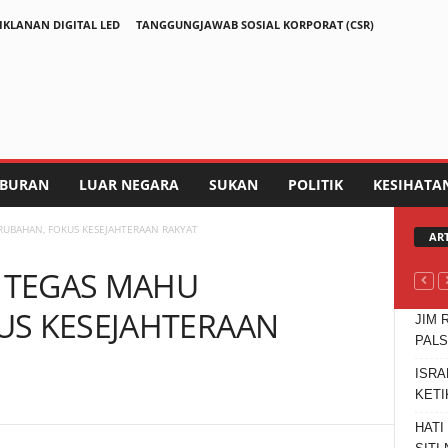
IKLANAN DIGITAL LED
TANGGUNGJAWAB SOSIAL KORPORAT (CSR)
IBURAN
LUAR NEGARA
SUKAN
POLITIK
KESIHATA
UBAHAN, FOKUS KESEJAHTERAAN RAKYAT
AR
 TEGAS MAHU
US KESEJAHTERAAN
JIM 
PAL
ISRA
KETI
HATI