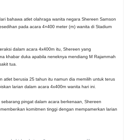
i bahawa atlet olahraga wanita negara Shereen Samson
esedihan pada acara 4×400 meter (m) wanita di Stadium
 beraksi dalam acara 4x400m itu, Shereen yang
rima khabar duka apabila neneknya mendiang M Rajammah
akit tua.
atlet berusia 25 tahun itu namun dia memilih untuk terus
kan larian dalam acara 4x400m wanita hari ini.
 sebarang pingat dalam acara berkenaan, Shereen
ap memberikan komitmen tinggi dengan mempamerkan larian