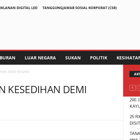
IKLANAN DIGITAL LED
TANGGUNGJAWAB SOSIAL KORPORAT (CSR)
IBURAN
LUAR NEGARA
SUKAN
POLITIK
KESIHATA
IHAN DEMI NEGARA
AR
N KESEDIHAN DEMI
200 
KAYU
25 R
DISI
Telegram
TANA