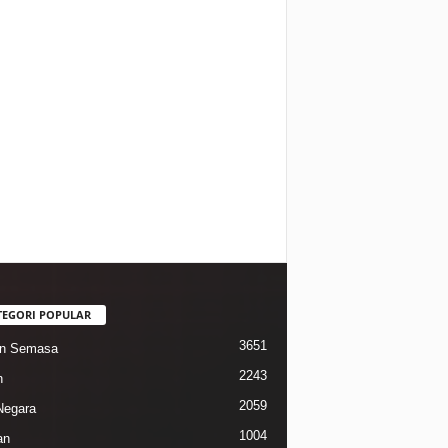
TEGORI POPULAR
3651
in Semasa
2243
n
2059
Negara
1004
an