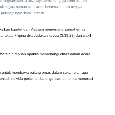
 menghabiskan larian… Saya sememangnya sedih namun
untuk negara namun pada acara berkenaan tidak berjaya
ulang pingat,”kata Shereen.
ksikan kuartet dari Vietnam memenangi pingat emas
anakala Filipina dikedudukan kedua (3:39.29) dan wakil
 meraih tumpuan apabila memenangi emas dalam acara
an untuk membawa pulang emas dalam sukan olahraga
njadi individu pertama tiba di garisan penamat menerusi