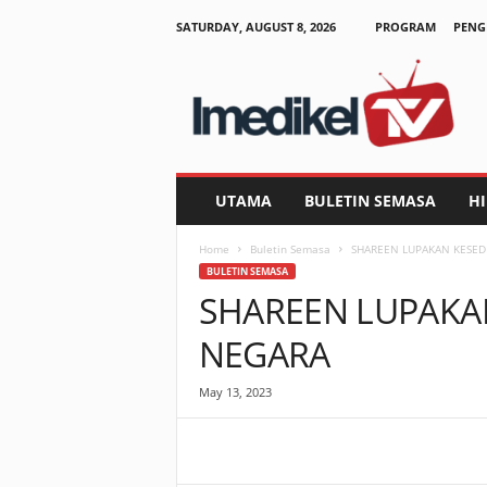
SATURDAY, AUGUST 8, 2026
PROGRAM
PENG
I
m
e
d
i
k
e
UTAMA
BULETIN SEMASA
H
l
T
Home
Buletin Semasa
SHAREEN LUPAKAN KESED
V
BULETIN SEMASA
SHAREEN LUPAKA
NEGARA
May 13, 2023
Facebook
WhatsApp