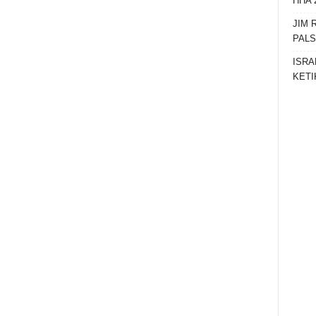
HHA 
JIM 
PAL
ISRA
KETI