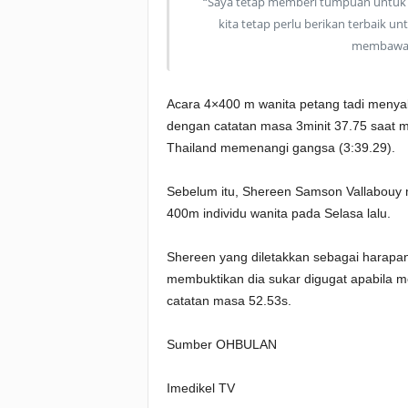
“Saya tetap memberi tumpuan untuk
kita tetap perlu berikan terbaik 
membawa p
Acara 4×400 m wanita petang tadi menya
dengan catatan masa 3minit 37.75 saat m
Thailand memenangi gangsa (3:39.29).
Sebelum itu, Shereen Samson Vallabouy
400m individu wanita pada Selasa lalu.
Shereen yang diletakkan sebagai harap
membuktikan dia sukar digugat apabila me
catatan masa 52.53s.
Sumber OHBULAN
Imedikel TV