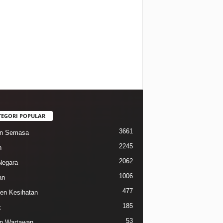
TEGORI POPULAR
3661
in Semasa
2245
n
2062
Negara
1006
an
477
n Kesihatan
185
k
53
n Wartawan