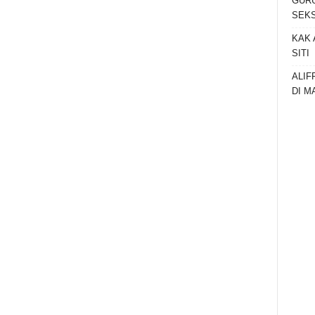
GURU
SEKS
KAK 
SITI
ALIF
DI M