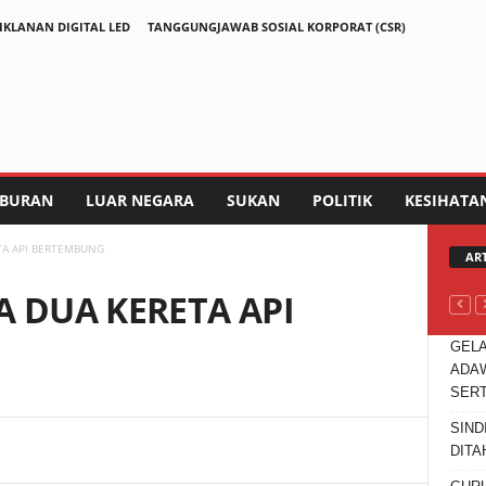
IKLANAN DIGITAL LED
TANGGUNGJAWAB SOSIAL KORPORAT (CSR)
IBURAN
LUAR NEGARA
SUKAN
POLITIK
KESIHATA
TA API BERTEMBUNG
AR
 DUA KERETA API
GELA
ADAW
SER
SIND
Telegram
DITA