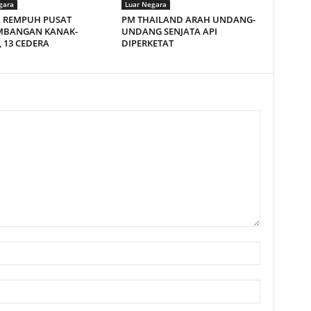
gara
Luar Negara
A REMPUH PUSAT
PM THAILAND ARAH UNDANG-
MBANGAN KANAK-
UNDANG SENJATA API
 13 CEDERA
DIPERKETAT