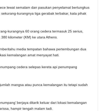
eece lewat semalam dan pasukan penyelamat bertungkus
ekurang-kurangnya tiga gerabak terbakar, kata pihak
urang-kurangnya 60 orang cedera termasuk 25 serius,
 380 kilometer (KM) ke utara Athens.
emberitahu media tempatan bahawa pertembungan dua
lokasi kemalangan amat menyayat hati.
enumpang cedera selepas kereta api penumpang
umlah mangsa atau punca kemalangan itu tetapi sudah
numpang’ berjaya ditarik keluar dari lokasi kemalangan
rissa, hampir tengah malam tadi.