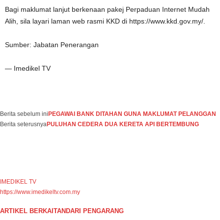
Bagi maklumat lanjut berkenaan pakej Perpaduan Internet Mudah
Alih, sila layari laman web rasmi KKD di https://www.kkd.gov.my/.
Sumber: Jabatan Penerangan
— Imedikel TV
Facebook
WhatsApp
Telegram
Berita sebelum ini
PEGAWAI BANK DITAHAN GUNA MAKLUMAT PELANGGAN
Berita seterusnya
PULUHAN CEDERA DUA KERETA API BERTEMBUNG
IMEDIKEL TV
https://www.imedikeltv.com.my
ARTIKEL BERKAITAN
DARI PENGARANG