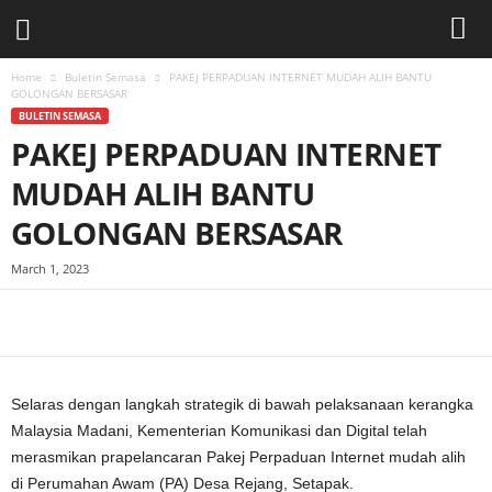
Home
Buletin Semasa
PAKEJ PERPADUAN INTERNET MUDAH ALIH BANTU
GOLONGAN BERSASAR
BULETIN SEMASA
PAKEJ PERPADUAN INTERNET
MUDAH ALIH BANTU
GOLONGAN BERSASAR
March 1, 2023
Facebook
WhatsApp
Telegram
Selaras dengan langkah strategik di bawah pelaksanaan kerangka
Malaysia Madani, Kementerian Komunikasi dan Digital telah
merasmikan prapelancaran Pakej Perpaduan Internet mudah alih
di Perumahan Awam (PA) Desa Rejang, Setapak.