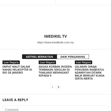
IMEDIKEL TV
https://www.imedikeltv.com.my
ARTIKEL BERKAITAN
DARI PENGARANG
Luar Negara
Luar Negara
Luar Negara
EMPAT MAUT DALAM
ANGKA KORBAN INSIDEN
GELARAN DIRAJA
NAHAS HELIKOPTER DI
TEMBAKAN SEKOLAH DI
PENGIRAN RAABI’ATUL
RIO DE JANEIRO
THAILAND MENINGKAT
ADAWIYYAH DITARIK
KEPADA 9
BALIK BERKUAT KUASA
SERTA-MERTA
LEAVE A REPLY