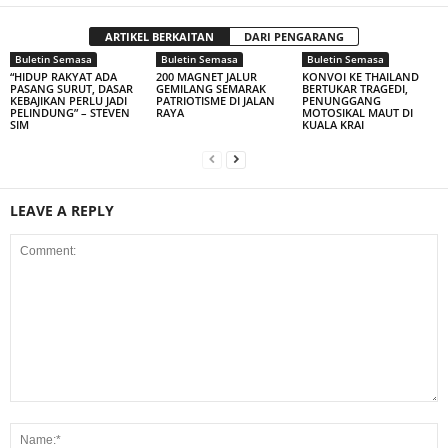
ARTIKEL BERKAITAN
DARI PENGARANG
Buletin Semasa
Buletin Semasa
Buletin Semasa
“HIDUP RAKYAT ADA
200 MAGNET JALUR
KONVOI KE THAILAND
PASANG SURUT, DASAR
GEMILANG SEMARAK
BERTUKAR TRAGEDI,
KEBAJIKAN PERLU JADI
PATRIOTISME DI JALAN
PENUNGGANG
PELINDUNG” – STEVEN
RAYA
MOTOSIKAL MAUT DI
SIM
KUALA KRAI
LEAVE A REPLY