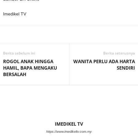
Imedikel TV
Facebook
WhatsApp
Telegram
Berita sebelum ini
Berita seterusnya
ROGOL ANAK HINGGA
WANITA PERLU ADA HARTA
HAMIL, BAPA MENGAKU
SENDIRI
BERSALAH
IMEDIKEL TV
https://www.imedikeltv.com.my