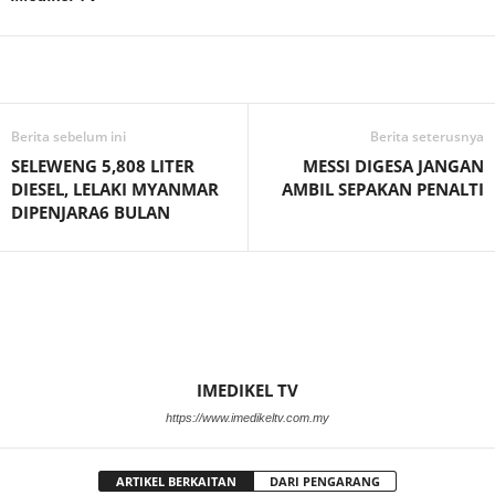
Facebook
WhatsApp
Telegram
Berita sebelum ini
Berita seterusnya
SELEWENG 5,808 LITER
MESSI DIGESA JANGAN
DIESEL, LELAKI MYANMAR
AMBIL SEPAKAN PENALTI
DIPENJARA6 BULAN
IMEDIKEL TV
https://www.imedikeltv.com.my
ARTIKEL BERKAITAN
DARI PENGARANG