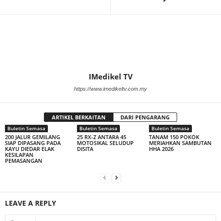
IMedikel TV
https://www.imedikeltv.com.my
ARTIKEL BERKAITAN
DARI PENGARANG
Buletin Semasa
Buletin Semasa
Buletin Semasa
200 JALUR GEMILANG
25 RX-Z ANTARA 45
TANAM 150 POKOK
SIAP DIPASANG PADA
MOTOSIKAL SELUDUP
MERIAHKAN SAMBUTAN
KAYU DIEDAR ELAK
DISITA
HHA 2026
KESILAPAN
PEMASANGAN
LEAVE A REPLY