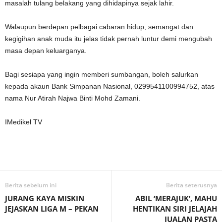
masalah tulang belakang yang dihidapinya sejak lahir.
Walaupun berdepan pelbagai cabaran hidup, semangat dan
kegigihan anak muda itu jelas tidak pernah luntur demi mengubah
masa depan keluarganya.
Bagi sesiapa yang ingin memberi sumbangan, boleh salurkan
kepada akaun Bank Simpanan Nasional, 0299541100994752, atas
nama Nur Atirah Najwa Binti Mohd Zamani.
IMedikel TV
Facebook
WhatsApp
Telegram
Berita sebelum ini
Berita seterusnya
JURANG KAYA MISKIN
ABIL ‘MERAJUK’, MAHU
JEJASKAN LIGA M – PEKAN
HENTIKAN SIRI JELAJAH
JUALAN PASTA