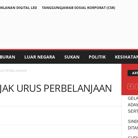
IKLANAN DIGITAL LED
TANGGUNGJAWAB SOSIAL KORPORAT (CSR)
IBURAN
LUAR NEGARA
SUKAN
POLITIK
KESIHATA
URUS PERBELANJAAN
AR
IJAK URUS PERBELANJAAN
GELA
ADAW
SER
Telegram
SIND
DITA