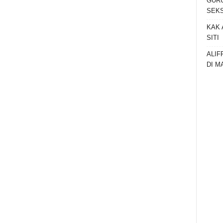
GURU
SEKS
KAK 
SITI
ALIF
DI M