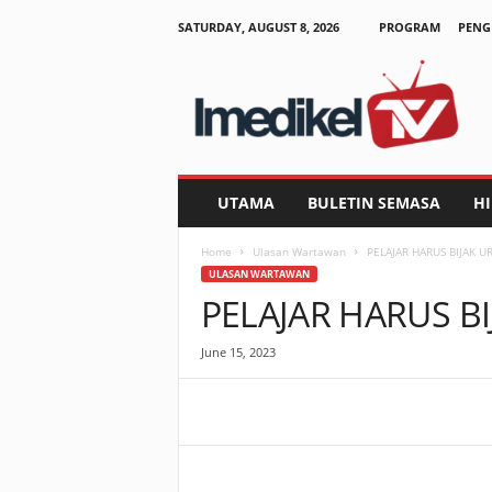
SATURDAY, AUGUST 8, 2026
PROGRAM
PENG
I
m
e
d
i
k
e
UTAMA
BULETIN SEMASA
H
l
T
Home
Ulasan Wartawan
PELAJAR HARUS BIJAK 
V
ULASAN WARTAWAN
PELAJAR HARUS B
June 15, 2023
Facebook
WhatsApp