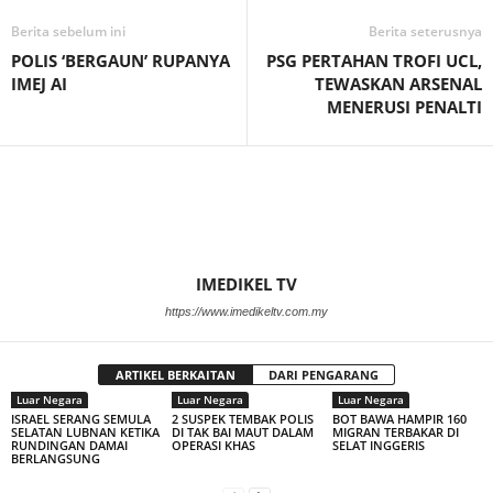
Berita sebelum ini
Berita seterusnya
POLIS ‘BERGAUN’ RUPANYA
PSG PERTAHAN TROFI UCL,
IMEJ AI
TEWASKAN ARSENAL
MENERUSI PENALTI
IMEDIKEL TV
https://www.imedikeltv.com.my
ARTIKEL BERKAITAN
DARI PENGARANG
Luar Negara
Luar Negara
Luar Negara
ISRAEL SERANG SEMULA
2 SUSPEK TEMBAK POLIS
BOT BAWA HAMPIR 160
SELATAN LUBNAN KETIKA
DI TAK BAI MAUT DALAM
MIGRAN TERBAKAR DI
RUNDINGAN DAMAI
OPERASI KHAS
SELAT INGGERIS
BERLANGSUNG