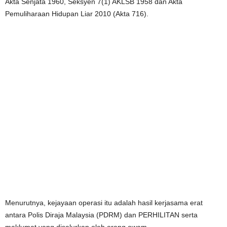
Akta Senjata 1960, Seksyen 7(1) AKLSB 1958 dan Akta
Pemuliharaan Hidupan Liar 2010 (Akta 716).
Menurutnya, kejayaan operasi itu adalah hasil kerjasama erat
antara Polis Diraja Malaysia (PDRM) dan PERHILITAN serta
maklumat yang disalurkan oleh orang awam.