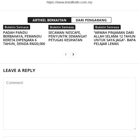
https://www.imedikeltv.com.my
ARTIKEL BERKAITAN
DARI PENGARANG
Buletin Semasa
Buletin Semasa
Buletin Semasa
PADAH PANDU
SECAWAN NESCAFE,
“ARWAH PINJAMAN DARI
BERBAHAYA, PEMANDU
PENYUNTIK SEMANGAT
ALLAH SELAMA 12 TAHUN
KERETA DIPENJARA 6
PETUGAS KESIHATAN
UNTUK SAYA JAGA”- BAPA
TAHUN, DENDA RM20,000
PELAJAR LEMAS
LEAVE A REPLY