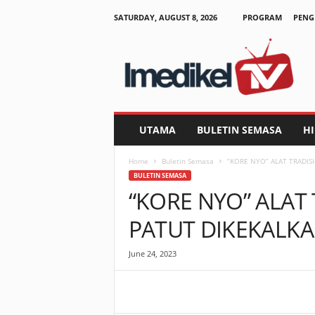
SATURDAY, AUGUST 8, 2026
PROGRAM
PENG
I
m
e
d
i
k
e
UTAMA
BULETIN SEMASA
H
l
T
Home
Buletin Semasa
“KORE NYO” ALAT TRADIS
V
BULETIN SEMASA
“KORE NYO” ALAT
PATUT DIKEKALK
June 24, 2023
Facebook
WhatsApp