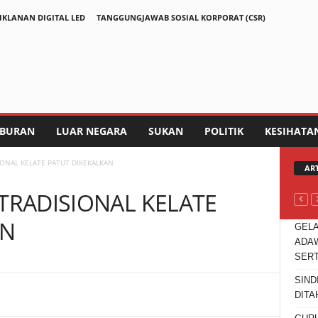
IKLANAN DIGITAL LED
TANGGUNGJAWAB SOSIAL KORPORAT (CSR)
IBURAN
LUAR NEGARA
SUKAN
POLITIK
KESIHATA
IONAL KELATE PATUT DIKEKALKAN
AR
 TRADISIONAL KELATE
AN
GELA
ADAW
SER
SIND
Telegram
DITA