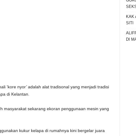
GURU
SEKS
KAK 
SITI
ALIF
DI M
i ‘kore nyor’ adalah alat tradisonal yang menjadi tradisi
pa di Kelantan.
leh masyarakat sekarang ekoran penggunaan mesin yang
gunakan kukur kelapa di rumahnya kini bergelar juara