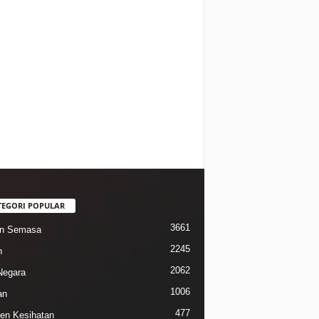
TEGORI POPULAR
3661
in Semasa
2245
n
2062
Negara
1006
an
477
n Kesihatan