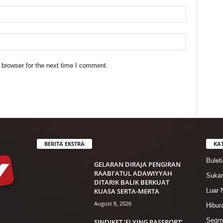
 browser for the next time I comment.
BERITA EKSTRA
KA
Bulet
GELARAN DIRAJA PENGIRAN
RAABI’ATUL ADAWIYYAH
Suka
DITARIK BALIK BERKUAT
KUASA SERTA-MERTA
Luar 
August 8, 2026
Hibur
Segme
SINDIKET ‘FLYING PASSPORT’