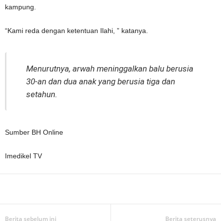
kampung.
“Kami reda dengan ketentuan Ilahi, ” katanya.
Menurutnya, arwah meninggalkan balu berusia
30-an dan dua anak yang berusia tiga dan
setahun.
Sumber BH Online
Imedikel TV
Facebook
WhatsApp
Telegram
Berita sebelum ini
Berita seterusnya