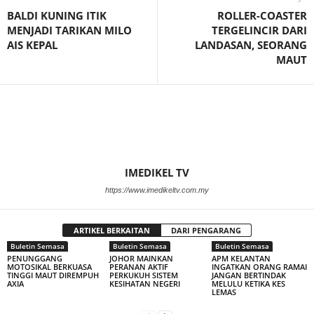
BALDI KUNING ITIK
ROLLER-COASTER
MENJADI TARIKAN MILO
TERGELINCIR DARI
AIS KEPAL
LANDASAN, SEORANG
MAUT
IMEDIKEL TV
https://www.imedikeltv.com.my
ARTIKEL BERKAITAN
DARI PENGARANG
Buletin Semasa
Buletin Semasa
Buletin Semasa
PENUNGGANG
JOHOR MAINKAN
APM KELANTAN
MOTOSIKAL BERKUASA
PERANAN AKTIF
INGATKAN ORANG RAMAI
TINGGI MAUT DIREMPUH
PERKUKUH SISTEM
JANGAN BERTINDAK
AXIA
KESIHATAN NEGERI
MELULU KETIKA KES
LEMAS