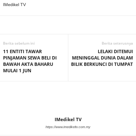
IMedikel TV
Facebook
WhatsApp
Telegram
Berita sebelum ini
Berita seterusnya
11 ENTITI TAWAR
LELAKI DITEMUI
PINJAMAN SEWA BELI DI
MENINGGAL DUNIA DALAM
BAWAH AKTA BAHARU
BILIK BERKUNCI DI TUMPAT
MULAI 1 JUN
IMedikel TV
https://www.imedikeltv.com.my