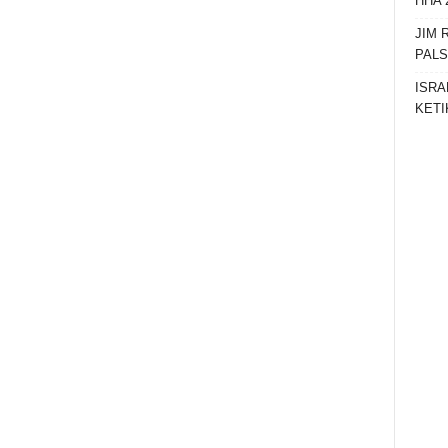
HHA 
JIM 
PAL
ISRA
KETI