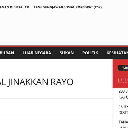
ANAN DIGITAL LED
TANGGUNGJAWAB SOSIAL KORPORAT (CSR)
IBURAN
LUAR NEGARA
SUKAN
POLITIK
KESIHATA
AR
L JINAKKAN RAYO
200 
KAYU
25 R
Telegram
DISI
TANA