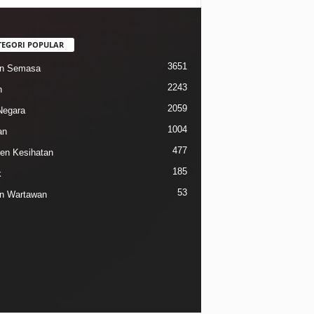
TEGORI POPULAR
3651
in Semasa
2243
n
2059
Negara
1004
an
477
n Kesihatan
185
k
53
n Wartawan