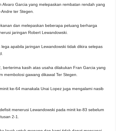
Alvaro Garcia yang melepaskan rembatan rendah yang
-Andre ter Stegen.
ekanan dan melepaskan beberapa peluang berharga
rusi jaringan Robert Lewandowski.
ega apabila jaringan Lewandowski tidak dikira selepas
d.
, berterima kasih atas usaha dilakukan Fran Garcia yang
um membolosi gawang dikawal Ter Stegen.
minit ke-64 manakala Unai Lopez juga mengalami nasib
defisit menerusi Lewandowski pada minit ke-83 sebelum
usan 2-1.
ka layak untuk menang dan kami tidak dapat mencapai