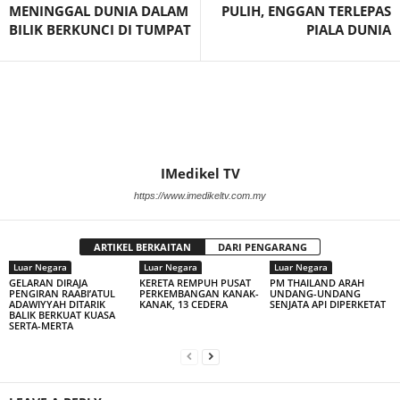
MENINGGAL DUNIA DALAM
PULIH, ENGGAN TERLEPAS
BILIK BERKUNCI DI TUMPAT
PIALA DUNIA
IMedikel TV
https://www.imedikeltv.com.my
ARTIKEL BERKAITAN
DARI PENGARANG
Luar Negara
Luar Negara
Luar Negara
GELARAN DIRAJA
KERETA REMPUH PUSAT
PM THAILAND ARAH
PENGIRAN RAABI’ATUL
PERKEMBANGAN KANAK-
UNDANG-UNDANG
ADAWIYYAH DITARIK
KANAK, 13 CEDERA
SENJATA API DIPERKETAT
BALIK BERKUAT KUASA
SERTA-MERTA