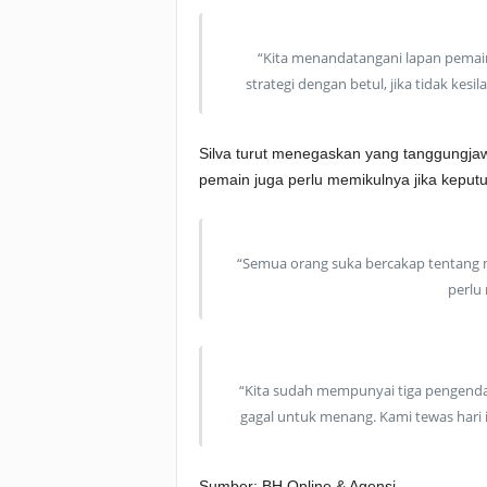
“Kita menandatangani lapan pemain
strategi dengan betul, jika tidak kes
Silva turut menegaskan yang tanggungjaw
pemain juga perlu memikulnya jika kepu
“Semua orang suka bercakap tentang m
perlu
“Kita sudah mempunyai tiga pengenda
gagal untuk menang. Kami tewas hari
Sumber: BH Online & Agensi