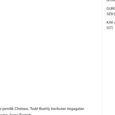
DITA
GURU
SEKS
KAK 
SITI
i pemilik Chelsea, Todd Boehly berikutan kegagalan
Juara-Juara Eropah.