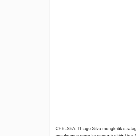
CHELSEA: Thiago Silva mengkritik strateg
pasukannya mara ke separuh akhir Liga 