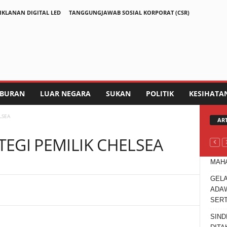
IKLANAN DIGITAL LED
TANGGUNGJAWAB SOSIAL KORPORAT (CSR)
IBURAN
LUAR NEGARA
SUKAN
POLITIK
KESIHATA
LSEA
AR
ATEGI PEMILIK CHELSEA
MAHA
GELA
ADAW
Telegram
SER
SIND