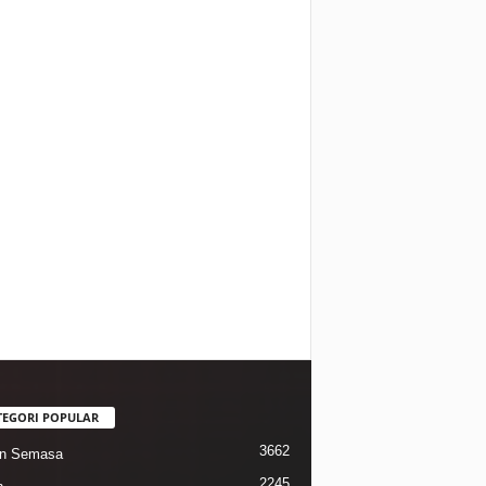
TEGORI POPULAR
3662
in Semasa
2245