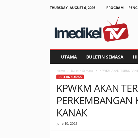
THURSDAY, AUGUST 6, 2026
PROGRAM
PENG
I
m
e
d
i
k
e
UTAMA
BULETIN SEMASA
H
l
T
Home
Buletin Semasa
KPWKM AKAN TERUS PAN
V
BULETIN SEMASA
KPWKM AKAN TER
PERKEMBANGAN K
KANAK
June 10, 2023