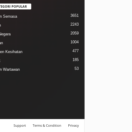
TEGORI POPULAR
3651
in Semasa
2243
n
2059
Negara
1004
an
477
n Kesihatan
185
k
53
n Wartawan
Support
Terms & Condition
Privacy