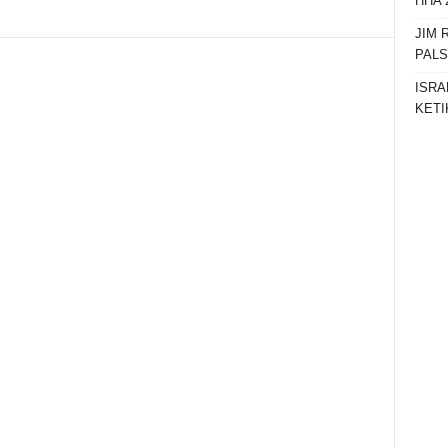
HHA 
Telegram
JIM 
PAL
ISRA
KETI