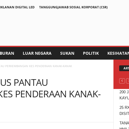
IKLANAN DIGITAL LED
TANGGUNGJAWAB SOSIAL KORPORAT (CSR)
IBURAN
LUAR NEGARA
SUKAN
POLITIK
KESIHATA
TAU PERKEMBANGAN KES PENDERAAN KANAK-KANAK
AR
US PANTAU
ES PENDERAAN KANAK-
200 
KAYU
25 R
DISI
TANA