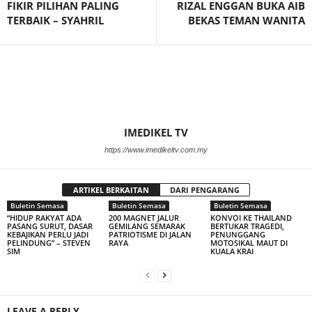
FIKIR PILIHAN PALING
RIZAL ENGGAN BUKA AIB
TERBAIK – SYAHRIL
BEKAS TEMAN WANITA
IMEDIKEL TV
https://www.imedikeltv.com.my
ARTIKEL BERKAITAN
DARI PENGARANG
Buletin Semasa
Buletin Semasa
Buletin Semasa
“HIDUP RAKYAT ADA
200 MAGNET JALUR
KONVOI KE THAILAND
PASANG SURUT, DASAR
GEMILANG SEMARAK
BERTUKAR TRAGEDI,
KEBAJIKAN PERLU JADI
PATRIOTISME DI JALAN
PENUNGGANG
PELINDUNG” – STEVEN
RAYA
MOTOSIKAL MAUT DI
SIM
KUALA KRAI
LEAVE A REPLY