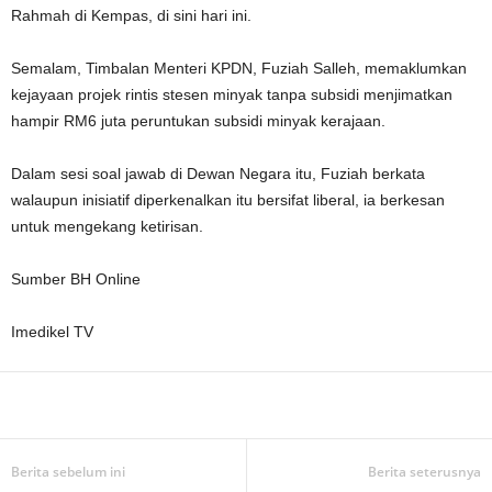
Rahmah di Kempas, di sini hari ini.
Semalam, Timbalan Menteri KPDN, Fuziah Salleh, memaklumkan
kejayaan projek rintis stesen minyak tanpa subsidi menjimatkan
hampir RM6 juta peruntukan subsidi minyak kerajaan.
Dalam sesi soal jawab di Dewan Negara itu, Fuziah berkata
walaupun inisiatif diperkenalkan itu bersifat liberal, ia berkesan
untuk mengekang ketirisan.
Sumber BH Online
Imedikel TV
Facebook
WhatsApp
Telegram
Berita sebelum ini
Berita seterusnya