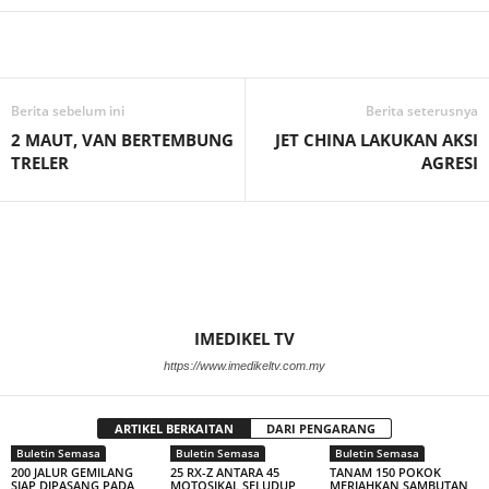
Facebook
WhatsApp
Telegram
Berita sebelum ini
Berita seterusnya
2 MAUT, VAN BERTEMBUNG
JET CHINA LAKUKAN AKSI
TRELER
AGRESI
IMEDIKEL TV
https://www.imedikeltv.com.my
ARTIKEL BERKAITAN
DARI PENGARANG
Buletin Semasa
Buletin Semasa
Buletin Semasa
200 JALUR GEMILANG
25 RX-Z ANTARA 45
TANAM 150 POKOK
SIAP DIPASANG PADA
MOTOSIKAL SELUDUP
MERIAHKAN SAMBUTAN