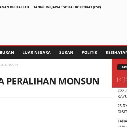
ANAN DIGITAL LED
TANGGUNGJAWAB SOSIAL KORPORAT (CSR)
IBURAN
LUAR NEGARA
SUKAN
POLITIK
KESIHATA
IHAN MONSUN
AR
A PERALIHAN MONSUN
200 
KAYU
25 R
Telegram
DISI
TANA