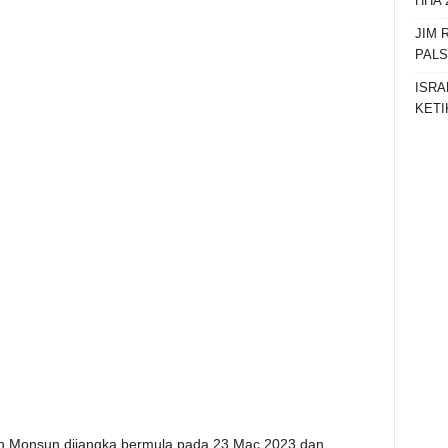
HHA 
JIM 
PAL
ISRA
KETI
an Monsun dijangka bermula pada 23 Mac 2023 dan