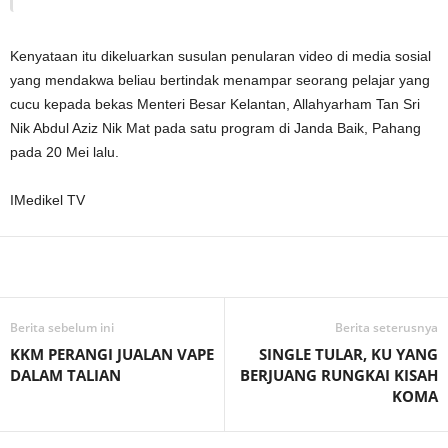
Kenyataan itu dikeluarkan susulan penularan video di media sosial
yang mendakwa beliau bertindak menampar seorang pelajar yang
cucu kepada bekas Menteri Besar Kelantan, Allahyarham Tan Sri
Nik Abdul Aziz Nik Mat pada satu program di Janda Baik, Pahang
pada 20 Mei lalu.
IMedikel TV
Facebook
WhatsApp
Telegram
Berita sebelum ini
Berita seterusnya
KKM PERANGI JUALAN VAPE
SINGLE TULAR, KU YANG
DALAM TALIAN
BERJUANG RUNGKAI KISAH
KOMA