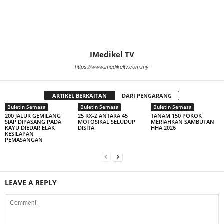
IMedikel TV
https://www.imedikeltv.com.my
ARTIKEL BERKAITAN
DARI PENGARANG
Buletin Semasa
Buletin Semasa
Buletin Semasa
200 JALUR GEMILANG
25 RX-Z ANTARA 45
TANAM 150 POKOK
SIAP DIPASANG PADA
MOTOSIKAL SELUDUP
MERIAHKAN SAMBUTAN
KAYU DIEDAR ELAK
DISITA
HHA 2026
KESILAPAN
PEMASANGAN
LEAVE A REPLY