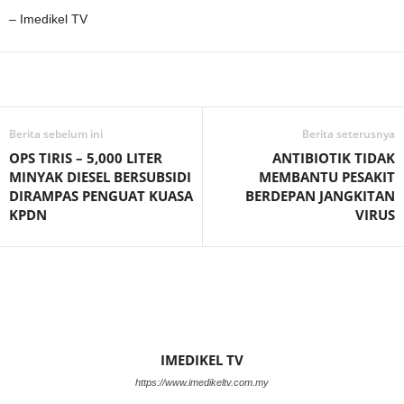
– Imedikel TV
Facebook
WhatsApp
Telegram
Berita sebelum ini
Berita seterusnya
OPS TIRIS – 5,000 LITER
ANTIBIOTIK TIDAK
MINYAK DIESEL BERSUBSIDI
MEMBANTU PESAKIT
DIRAMPAS PENGUAT KUASA
BERDEPAN JANGKITAN
KPDN
VIRUS
IMEDIKEL TV
https://www.imedikeltv.com.my