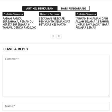
ARTIKEL BERKAITAN
DARI PENGARANG
Buletin Semasa
Buletin Semasa
Buletin Semasa
PADAH PANDU
SECAWAN NESCAFE,
“ARWAH PINJAMAN DARI
BERBAHAYA, PEMANDU
PENYUNTIK SEMANGAT
ALLAH SELAMA 12 TAHUN
KERETA DIPENJARA 6
PETUGAS KESIHATAN
UNTUK SAYA JAGA”- BAPA
TAHUN, DENDA RM20,000
PELAJAR LEMAS
LEAVE A REPLY