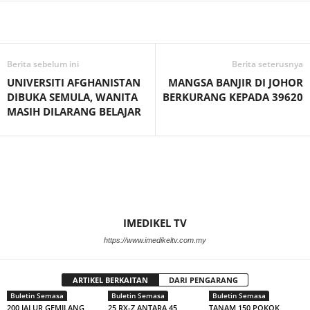
Facebook
WhatsApp
Telegram
Berita sebelum ini
Berita seterusnya
UNIVERSITI AFGHANISTAN
MANGSA BANJIR DI JOHOR
DIBUKA SEMULA, WANITA
BERKURANG KEPADA 39620
MASIH DILARANG BELAJAR
IMEDIKEL TV
https://www.imedikeltv.com.my
ARTIKEL BERKAITAN
DARI PENGARANG
Buletin Semasa
Buletin Semasa
Buletin Semasa
200 JALUR GEMILANG
25 RX-Z ANTARA 45
TANAM 150 POKOK