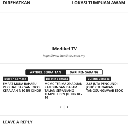
DIREHATKAN
LOKASI TUMPUAN AWAM
IMedikel TV
https://www.imedikeltv.com.my
ARTIKEL BERKAITAN
DARI PENGARANG
Buletin Semasa
Buletin Semasa
Buletin Semasa
EMPAT MUKA BAHARU
MCMC TERIMA 29 ADUAN
2.68 JUTA PENGUNDI
PERKUAT BARISAN EXCO
KAMDUNGAN DALAM
JOHOR TUNAIKAN
KERAJAAN NEGERI JOHOR
TALIAN SEPANJANG
TANGGUNGJAWAB ESOK
TEMPOH PRN JOHOR KE-
16
LEAVE A REPLY