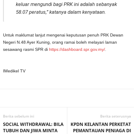
keluar mengundi bagi PRK ini adalah sebanyak
58.07 peratus,” katanya dalam kenyataan.
Untuk maklumat lanjut mengenai keputusan penuh PRK Dewan
Negeri N.48 Ayer Kuning, orang ramai boleh melayari laman
sesawang rasmi SPR di
https://dashboard.spr.gov.my/
.
IMedikel TV
Facebook
WhatsApp
Telegram
Berita sebelum ini
Berita seterusnya
SOCIAL WITHDRAWAL: BILA
KPDN KELANTAN PERKETAT
TUBUH DAN JIWA MINTA
PEMANTAUAN PENIAGA DI