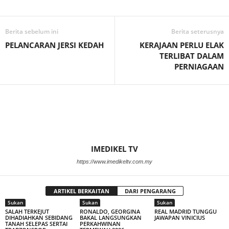
Facebook
WhatsApp
Telegram
Berita sebelum ini
Berita seterusnya
PELANCARAN JERSI KEDAH
KERAJAAN PERLU ELAK
TERLIBAT DALAM
PERNIAGAAN
IMEDIKEL TV
https://www.imedikeltv.com.my
ARTIKEL BERKAITAN
DARI PENGARANG
Sukan
Sukan
Sukan
SALAH TERKEJUT
RONALDO, GEORGINA
REAL MADRID TUNGGU
DIHADIAHKAN SEBIDANG
BAKAL LANGSUNGKAN
JAWAPAN VINICIUS
TANAH SELEPAS SERTAI
PERKAHWINAN