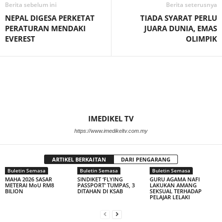
Berita sebelum ini
Berita seterusnya
NEPAL DIGESA PERKETAT
TIADA SYARAT PERLU
PERATURAN MENDAKI
JUARA DUNIA, EMAS
EVEREST
OLIMPIK
IMEDIKEL TV
https://www.imedikeltv.com.my
ARTIKEL BERKAITAN
DARI PENGARANG
Buletin Semasa
Buletin Semasa
Buletin Semasa
MAHA 2026 SASAR
SINDIKET ‘FLYING
GURU AGAMA NAFI
METERAI MoU RM8
PASSPORT’ TUMPAS, 3
LAKUKAN AMANG
BILION
DITAHAN DI KSAB
SEKSUAL TERHADAP
PELAJAR LELAKI