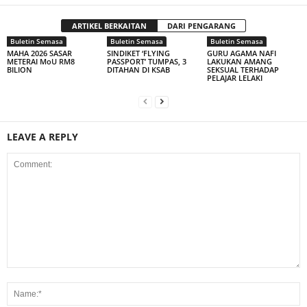
ARTIKEL BERKAITAN
DARI PENGARANG
Buletin Semasa
Buletin Semasa
Buletin Semasa
MAHA 2026 SASAR
SINDIKET ‘FLYING
GURU AGAMA NAFI
METERAI MoU RM8
PASSPORT’ TUMPAS, 3
LAKUKAN AMANG
BILION
DITAHAN DI KSAB
SEKSUAL TERHADAP
PELAJAR LELAKI
LEAVE A REPLY