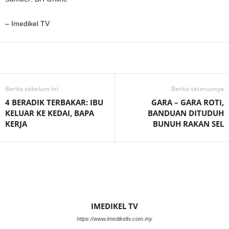
– Imedikel TV
Facebook
WhatsApp
Telegram
Berita sebelum ini
Berita seterusnya
4 BERADIK TERBAKAR: IBU
GARA – GARA ROTI,
KELUAR KE KEDAI, BAPA
BANDUAN DITUDUH
KERJA
BUNUH RAKAN SEL
IMEDIKEL TV
https://www.imedikeltv.com.my