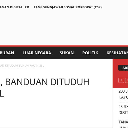
ANAN DIGITAL LED
TANGGUNGJAWAB SOSIAL KORPORAT (CSR)
IBURAN
LUAR NEGARA
SUKAN
POLITIK
KESIHATA
UAN DITUDUH BUNUH RAKAN SEL
AR
I, BANDUAN DITUDUH
L
200 
KAYU
25 R
DISI
Telegram
TANA