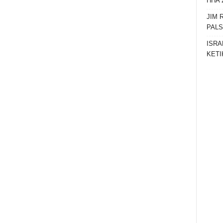
HHA 
JIM 
PAL
ISRA
KETI