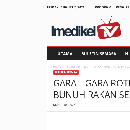
FRIDAY, AUGUST 7, 2026
PROGRAM
PENGIKL
I
m
e
d
i
k
e
UTAMA
BULETIN SEMASA
H
l
T
Home
Buletin Semasa
GARA – GARA ROTI, BAND
V
BULETIN SEMASA
GARA – GARA ROT
BUNUH RAKAN SE
March 30, 2023
Facebook
WhatsApp