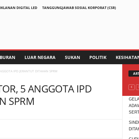
IKLANAN DIGITAL LED
TANGGUNGJAWAB SOSIAL KORPORAT (CSR)
IBURAN
LUAR NEGARA
SUKAN
POLITIK
KESIHATA
ANGGOTA IPD JERANTUT DITAHAN SPRM
AR
OR, 5 ANGGOTA IPD
AN SPRM
GELA
ADAW
SER
SIND
Telegram
DITA