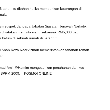
 tahun itu ditahan ketika memberikan keterangan di
emalam.
am suspek daripada Jabatan Siasatan Jenayah Narkotik
 itu dikatakan meminta wang sebanyak RM5,000 bagi
r ketum di sebuah rumah di Jerantut.
 Shah Reza Noor Azman memerintahkan tahanan reman
k.
mad Amin@Hamim mengesahkan penahanan dan kes
kta SPRM 2009. – KOSMO! ONLINE