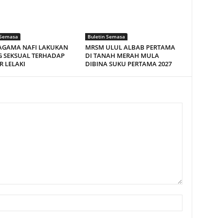
 Semasa
Buletin Semasa
AGAMA NAFI LAKUKAN
MRSM ULUL ALBAB PERTAMA
 SEKSUAL TERHADAP
DI TANAH MERAH MULA
R LELAKI
DIBINA SUKU PERTAMA 2027