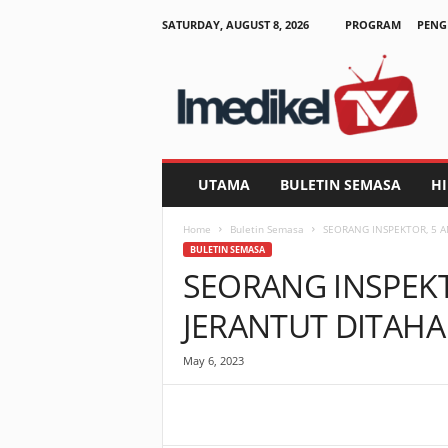
SATURDAY, AUGUST 8, 2026
PROGRAM
PENG
I
m
e
d
i
k
e
UTAMA
BULETIN SEMASA
H
l
T
Home
Buletin Semasa
SEORANG INSPEKTOR, 5 
V
BULETIN SEMASA
SEORANG INSPEKT
JERANTUT DITAH
May 6, 2023
Facebook
WhatsApp