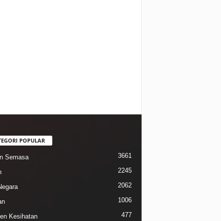
TEGORI POPULAR
3661
in Semasa
2245
n
2062
Negara
1006
an
477
n Kesihatan