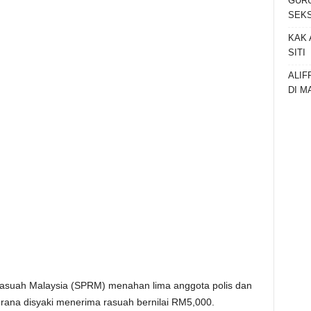
GURU
SEKS
KAK 
SITI
ALIF
DI M
uah Malaysia (SPRM) menahan lima anggota polis dan
rana disyaki menerima rasuah bernilai RM5,000.