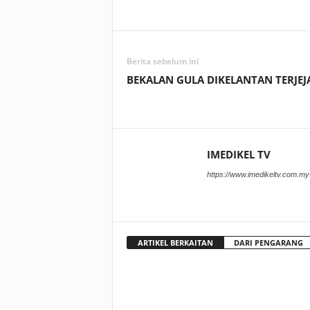
Facebook
WhatsApp
Berita sebelum ini
BEKALAN GULA DIKELANTAN TERJEJ
IMEDIKEL TV
https://www.imedikeltv.com.my
ARTIKEL BERKAITAN
DARI PENGARANG