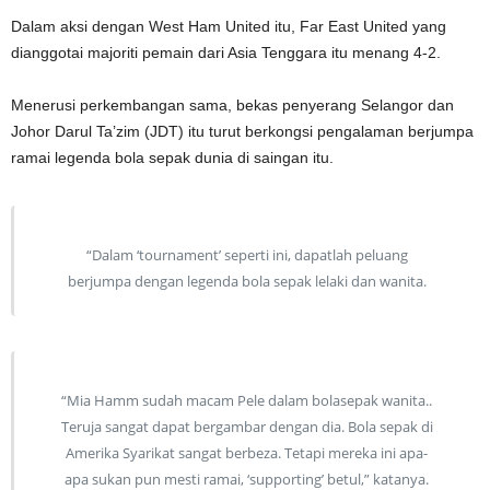
Dalam aksi dengan West Ham United itu, Far East United yang
dianggotai majoriti pemain dari Asia Tenggara itu menang 4-2.
Menerusi perkembangan sama, bekas penyerang Selangor dan
Johor Darul Ta’zim (JDT) itu turut berkongsi pengalaman berjumpa
ramai legenda bola sepak dunia di saingan itu.
“Dalam ‘tournament’ seperti ini, dapatlah peluang
berjumpa dengan legenda bola sepak lelaki dan wanita.
“Mia Hamm sudah macam Pele dalam bolasepak wanita..
Teruja sangat dapat bergambar dengan dia. Bola sepak di
Amerika Syarikat sangat berbeza. Tetapi mereka ini apa-
apa sukan pun mesti ramai, ‘supporting’ betul,” katanya.