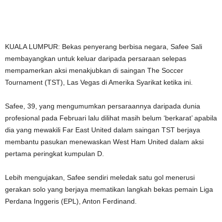
KUALA LUMPUR: Bekas penyerang berbisa negara, Safee Sali
membayangkan untuk keluar daripada persaraan selepas
mempamerkan aksi menakjubkan di saingan The Soccer
Tournament (TST), Las Vegas di Amerika Syarikat ketika ini.
Safee, 39, yang mengumumkan persaraannya daripada dunia
profesional pada Februari lalu dilihat masih belum ‘berkarat’ apabila
dia yang mewakili Far East United dalam saingan TST berjaya
membantu pasukan menewaskan West Ham United dalam aksi
pertama peringkat kumpulan D.
Lebih mengujakan, Safee sendiri meledak satu gol menerusi
gerakan solo yang berjaya mematikan langkah bekas pemain Liga
Perdana Inggeris (EPL), Anton Ferdinand.