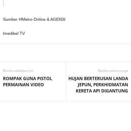
Sumber HMetro Online & AGENSI
Imedikel TV
Facebook
WhatsApp
Telegram
Berita sebelum ini
Berita seterusnya
ROMPAK GUNA PISTOL
HUJAN BERTERUSAN LANDA
PERMAINAN VIDEO
JEPUN, PERKHIDMATAN
KERETA API DIGANTUNG