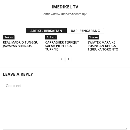
IMEDIKEL TV
https://www.imedikeltv.com.my
ARTIKEL BERKAITAN
DARI PENGARANG
Sukan
Sukan
Sukan
REAL MADRID TUNGGU
CARRAGHER TERKEJUT
SWIATEK MARA KE
JAWAPAN VINICIUS
SALAH PILIH LIGA
PUSINGAN KETIGA
TURKIYE
TERBUKA TORONTO
LEAVE A REPLY