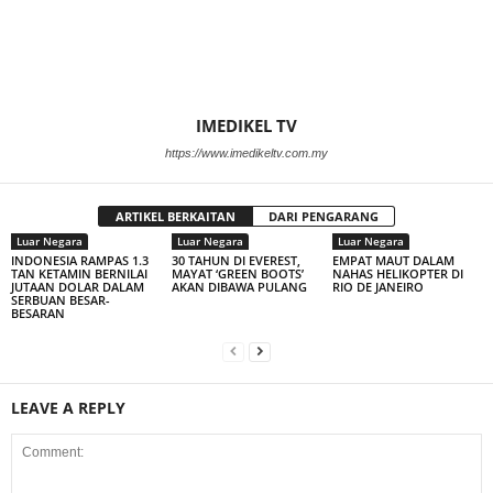
IMEDIKEL TV
https://www.imedikeltv.com.my
ARTIKEL BERKAITAN
DARI PENGARANG
Luar Negara
Luar Negara
Luar Negara
INDONESIA RAMPAS 1.3
30 TAHUN DI EVEREST,
EMPAT MAUT DALAM
TAN KETAMIN BERNILAI
MAYAT ‘GREEN BOOTS’
NAHAS HELIKOPTER DI
JUTAAN DOLAR DALAM
AKAN DIBAWA PULANG
RIO DE JANEIRO
SERBUAN BESAR-
BESARAN
LEAVE A REPLY