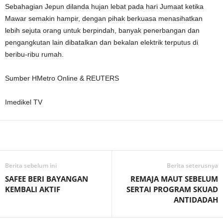
Sebahagian Jepun dilanda hujan lebat pada hari Jumaat ketika
Mawar semakin hampir, dengan pihak berkuasa menasihatkan
lebih sejuta orang untuk berpindah, banyak penerbangan dan
pengangkutan lain dibatalkan dan bekalan elektrik terputus di
beribu-ribu rumah.
Sumber HMetro Online & REUTERS
Imedikel TV
Facebook
WhatsApp
Telegram
Berita sebelum ini
Berita seterusnya
SAFEE BERI BAYANGAN
REMAJA MAUT SEBELUM
KEMBALI AKTIF
SERTAI PROGRAM SKUAD
ANTIDADAH