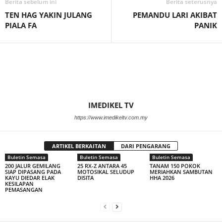
Berita sebelum ini
Berita seterusnya
TEN HAG YAKIN JULANG
PEMANDU LARI AKIBAT
PIALA FA
PANIK
IMEDIKEL TV
https://www.imedikeltv.com.my
ARTIKEL BERKAITAN
DARI PENGARANG
Buletin Semasa
Buletin Semasa
Buletin Semasa
200 JALUR GEMILANG
25 RX-Z ANTARA 45
TANAM 150 POKOK
SIAP DIPASANG PADA
MOTOSIKAL SELUDUP
MERIAHKAN SAMBUTAN
KAYU DIEDAR ELAK
DISITA
HHA 2026
KESILAPAN
PEMASANGAN