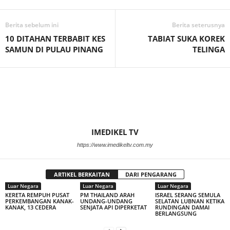
Berita sebelum ini
Berita seterusnya
10 DITAHAN TERBABIT KES
TABIAT SUKA KOREK
SAMUN DI PULAU PINANG
TELINGA
IMEDIKEL TV
https://www.imedikeltv.com.my
ARTIKEL BERKAITAN
DARI PENGARANG
Luar Negara
Luar Negara
Luar Negara
KERETA REMPUH PUSAT
PM THAILAND ARAH
ISRAEL SERANG SEMULA
PERKEMBANGAN KANAK-
UNDANG-UNDANG
SELATAN LUBNAN KETIKA
KANAK, 13 CEDERA
SENJATA API DIPERKETAT
RUNDINGAN DAMAI
BERLANGSUNG