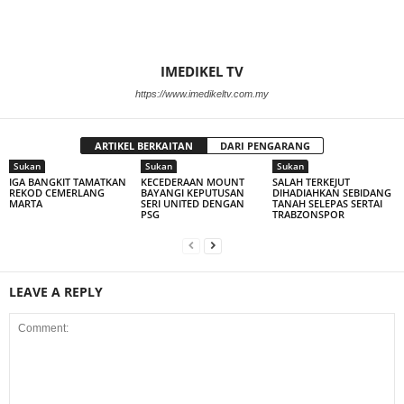
IMEDIKEL TV
https://www.imedikeltv.com.my
ARTIKEL BERKAITAN
DARI PENGARANG
Sukan
Sukan
Sukan
IGA BANGKIT TAMATKAN
KECEDERAAN MOUNT
SALAH TERKEJUT
REKOD CEMERLANG
BAYANGI KEPUTUSAN
DIHADIAHKAN SEBIDANG
MARTA
SERI UNITED DENGAN
TANAH SELEPAS SERTAI
PSG
TRABZONSPOR
LEAVE A REPLY