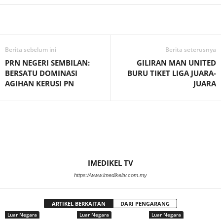
Facebook
WhatsApp
Telegram
Berita sebelum ini
Berita seterusnya
PRN NEGERI SEMBILAN:
GILIRAN MAN UNITED
BERSATU DOMINASI
BURU TIKET LIGA JUARA-
AGIHAN KERUSI PN
JUARA
IMEDIKEL TV
https://www.imedikeltv.com.my
ARTIKEL BERKAITAN
DARI PENGARANG
Luar Negara
Luar Negara
Luar Negara