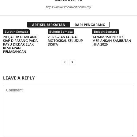
https://www.imedikeltv.com.my
ARTIKEL BERKAITAN
DARI PENGARANG
Buletin Semasa
Buletin Semasa
Buletin Semasa
200 JALUR GEMILANG
25 RX-Z ANTARA 45
TANAM 150 POKOK
SIAP DIPASANG PADA
MOTOSIKAL SELUDUP
MERIAHKAN SAMBUTAN
KAYU DIEDAR ELAK
DISITA
HHA 2026
KESILAPAN
PEMASANGAN
LEAVE A REPLY