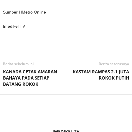
Sumber HMetro Online
Imedikel TV
Facebook
WhatsApp
Telegram
Berita sebelum ini
Berita seterusnya
KANADA CETAK AMARAN
KASTAM RAMPAS 2.1 JUTA
BAHAYA PADA SETIAP
ROKOK PUTIH
BATANG ROKOK
IMEDIKEL TV