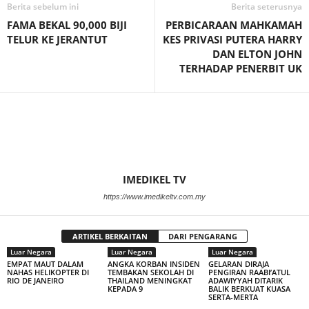
Berita sebelum ini
Berita seterusnya
FAMA BEKAL 90,000 BIJI
PERBICARAAN MAHKAMAH
TELUR KE JERANTUT
KES PRIVASI PUTERA HARRY
DAN ELTON JOHN
TERHADAP PENERBIT UK
IMEDIKEL TV
https://www.imedikeltv.com.my
ARTIKEL BERKAITAN
DARI PENGARANG
Luar Negara
Luar Negara
Luar Negara
EMPAT MAUT DALAM
ANGKA KORBAN INSIDEN
GELARAN DIRAJA
NAHAS HELIKOPTER DI
TEMBAKAN SEKOLAH DI
PENGIRAN RAABI’ATUL
RIO DE JANEIRO
THAILAND MENINGKAT
ADAWIYYAH DITARIK
KEPADA 9
BALIK BERKUAT KUASA
SERTA-MERTA