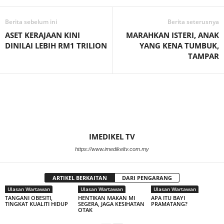
Berita sebelum ini
Berita seterusnya
ASET KERAJAAN KINI
MARAHKAN ISTERI, ANAK
DINILAI LEBIH RM1 TRILION
YANG KENA TUMBUK,
TAMPAR
IMEDIKEL TV
https://www.imedikeltv.com.my
ARTIKEL BERKAITAN
DARI PENGARANG
Ulasan Wartawan
Ulasan Wartawan
Ulasan Wartawan
TANGANI OBESITI,
HENTIKAN MAKAN MI
APA ITU BAYI
TINGKAT KUALITI HIDUP
SEGERA, JAGA KESIHATAN
PRAMATANG?
OTAK