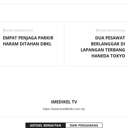
Facebook
WhatsApp
Telegram
Berita sebelum ini
Berita seterusnya
EMPAT PENJAGA PARKIR
DUA PESAWAT
HARAM DITAHAN DBKL
BERLANGGAR DI
LAPANGAN TERBANG
HANEDA TOKYO
IMEDIKEL TV
https://www.imedikeltv.com.my
ARTIKEL BERKAITAN
DARI PENGARANG