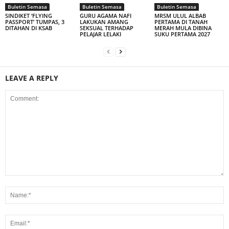
Buletin Semasa
Buletin Semasa
Buletin Semasa
SINDIKET ‘FLYING
GURU AGAMA NAFI
MRSM ULUL ALBAB
PASSPORT’ TUMPAS, 3
LAKUKAN AMANG
PERTAMA DI TANAH
DITAHAN DI KSAB
SEKSUAL TERHADAP
MERAH MULA DIBINA
PELAJAR LELAKI
SUKU PERTAMA 2027
LEAVE A REPLY