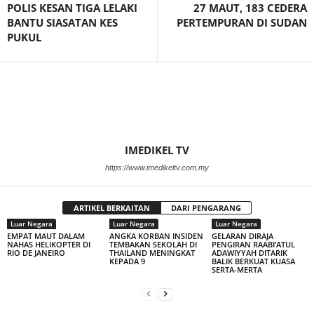
POLIS KESAN TIGA LELAKI
27 MAUT, 183 CEDERA
BANTU SIASATAN KES
PERTEMPURAN DI SUDAN
PUKUL
IMEDIKEL TV
https://www.imedikeltv.com.my
ARTIKEL BERKAITAN
DARI PENGARANG
Luar Negara
Luar Negara
Luar Negara
EMPAT MAUT DALAM
ANGKA KORBAN INSIDEN
GELARAN DIRAJA
NAHAS HELIKOPTER DI
TEMBAKAN SEKOLAH DI
PENGIRAN RAABI’ATUL
RIO DE JANEIRO
THAILAND MENINGKAT
ADAWIYYAH DITARIK
KEPADA 9
BALIK BERKUAT KUASA
SERTA-MERTA