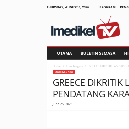
THURSDAY, AUGUST 6, 2026
PROGRAM
PENG
I
m
e
d
i
k
e
UTAMA
BULETIN SEMASA
H
l
T
Home
Luar Negara
GREECE DIKRITIK LAGI SUSU
V
LUAR NEGARA
GREECE DIKRITIK 
PENDATANG KAR
June 25, 2023
Facebook
WhatsApp