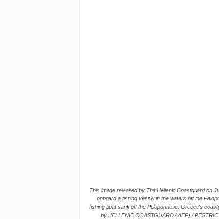
This image released by The Hellenic Coastguard on Jun
onboard a fishing vessel in the waters off the Pelop
fishing boat sank off the Peloponnese, Greece's coastg
by HELLENIC COASTGUARD / AFP) / RESTRI