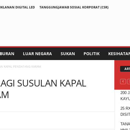
IKLANAN DIGITAL LED
TANGGUNGJAWAB SOSIAL KORPORAT (CSR)
IBURAN
LUAR NEGARA
SUKAN
POLITIK
KESIHATA
LAN KAPAL PENDATANG KARAM
AR
LAGI SUSULAN KAPAL
AM
200 
KAYU
25 R
DISI
Telegram
TANA