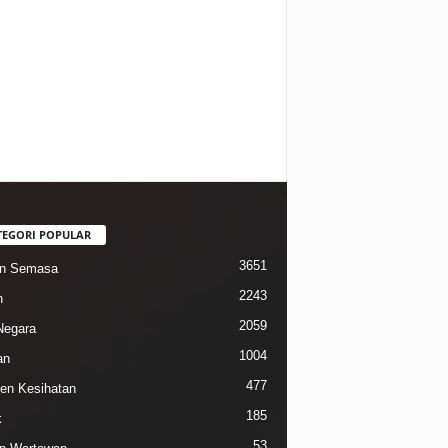
TEGORI POPULAR
3651
in Semasa
2243
n
2059
Negara
1004
an
477
n Kesihatan
185
k
53