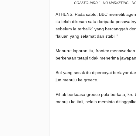
COASTGUARD " - NO MARKETING - NO
ATHENS: Pada sabtu, BBC memetik agens
itu telah dikesan satu daripada pesawat
sebelum ia terbalik” yang bercanggah d
“laluan yang selamat dan stabil.”
Menurut laporan itu, frontex menawarka
berkenaan tetapi tidak menerima jawapan
Bot yang sesak itu dipercayai berlayar da
jun menuju ke greece.
Pihak berkuasa greece pula berkata, kru
menuju ke itali, selain meminta ditinggalk