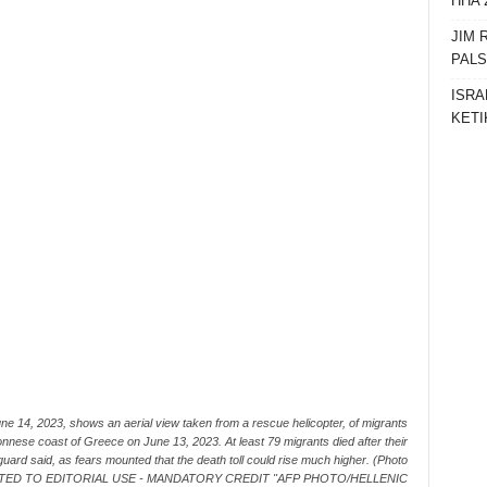
HHA 
JIM 
PAL
ISRA
KETI
e 14, 2023, shows an aerial view taken from a rescue helicopter, of migrants
onnese coast of Greece on June 13, 2023. At least 79 migrants died after their
uard said, as fears mounted that the death toll could rise much higher. (Photo
CTED TO EDITORIAL USE - MANDATORY CREDIT "AFP PHOTO/HELLENIC